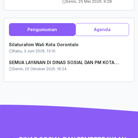
Senin, 25 Mei 2026. 9:28
Bantuan Sosial di Kota
Gorontalo
Pengumuman
Agenda
Silaturahim Wali Kota Gorontalo
Rabu, 3 Juni 2026. 13:10
SEMUA LAYANAN DI DINAS SOSIAL DAN PM KOTA
Senin, 20 Oktober 2025. 16:24
GORONTALO GRATIS